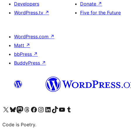
Developers
Donate
↗
WordPress.tv
↗
Five for the Future
WordPress.com
↗
Matt
↗
bbPress
↗
BuddyPress
↗
Visit our X (formerly Twitter) account
Visit our Bluesky account
Visit our Mastodon account
Visit our Threads account
Visit our Facebook page
Visit our Instagram account
Visit our LinkedIn account
Visit our TikTok account
Visit our YouTube channel
Visit our Tumblr account
Code is Poetry.