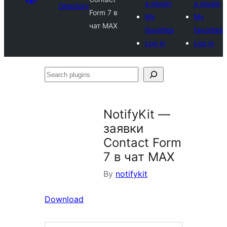
a plugin
a plugin
Directory
Form 7 в
My
My
чат MAX
favorites
favorites
Log in
Log in
Search
plugins
NotifyKit —
заявки
Contact Form
7 в чат MAX
By
notifykit
Download