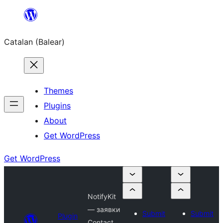
Skip
to
Catalan (Balear)
content
Themes
Plugins
About
Get WordPress
Get WordPress
NotifyKit
— заявки
Submit
Submit
Plugin
Contact